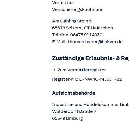
Vermittler
Versicherungskaufmann
Am Gähling Stein 5
65618
Selters
, OT
Haintchen
Telefon:
06475 9114030
E-Mail:
thomas.haber@hukvm.de
Zuständige Erlaubnis- & R
Zum Vermittlerregister
Register-Nr.:
D-NW4O-MJ5JH-82
Aufsichtsbehörde
Industrie- und Handelskammer Lim
Walderdorffstraße
7
65549
Limburg