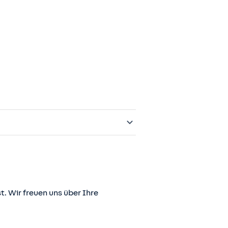
t. Wir freuen uns über Ihre
er juris GmbH betriebene Homepage