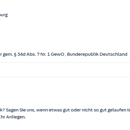
burg
 gem. § 34d Abs. 7 Nr. 1 GewO
, Bunderepublik Deutschland
herungsvertrag (VVG)
tz (VAG)
svermittlung und -beratung (VersVermV)
k? Sagen Sie uns, wenn etwas gut oder nicht so gut gelaufen is
r Anliegen.
önnen über die vom Bundesministerium der Justiz und von d
ehen und abgerufen werden.