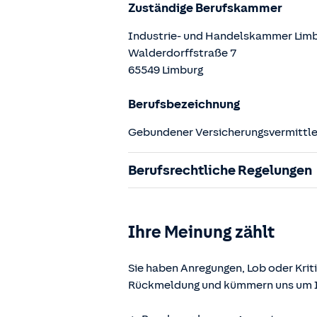
Zuständige Berufskammer
Industrie- und Handelskammer Lim
Walderdorffstraße
7
65549
Limburg
Berufsbezeichnung
Gebundener Versicherungsvermittler
Berufsrechtliche Regelungen
§ 34d Gewerbeordnung (GewO)
§§ 59 – 68 Gesetz über den Versic
Ihre Meinung zählt
§ 48b Versicherungsaufsichtsgese
Verordnung über die Versicherung
Sie haben Anregungen, Lob oder Kriti
Rückmeldung und kümmern uns um Ih
Die berufsrechtlichen Regelungen k
www.gesetze-im-internet.de
einges