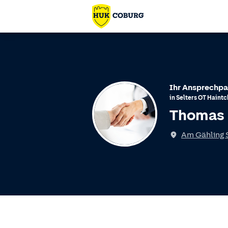
Ihr Ansprechpa
in
Selters
OT
Haintc
Thomas 
Am Gähling S