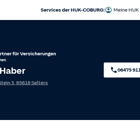
Services der HUK-COBURG:
Meine HUK
rtner für Versicherungen
hen
Haber
06475 91
tein 5
,
65618
Selters