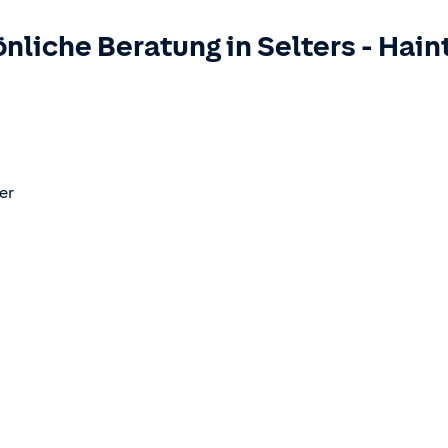
nliche Beratung in
Selters
-
Hain
er