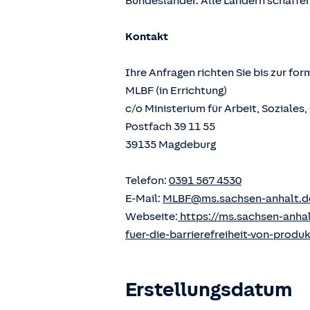
Bundesländer. Alle Ländern schaffen
Kontakt
Ihre Anfragen richten Sie bis zur fo
MLBF (in Errichtung)
c/o Ministerium für Arbeit, Soziale
Postfach 39 11 55
39135 Magdeburg
Telefon:
0391 567 4530
E-Mail:
MLBF@ms.sachsen-anhalt.d
Webseite:
https://ms.sachsen-anha
fuer-die-barrierefreiheit-von-produ
Erstellungsdatum