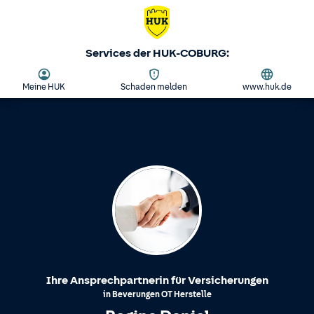
Services der HUK-COBURG:
Meine HUK
Schaden melden
www.huk.de
Ihre Ansprechpartnerin für Versicherungen
in
Beverungen
OT
Herstelle