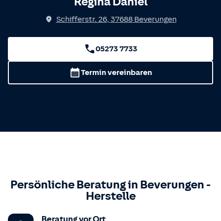
Regina Daniel
Schifferstr. 26
,
37688
Beverungen
05273 7733
Termin vereinbaren
Persönliche Beratung in
Beverungen
-
Herstelle
Beratung vor Ort