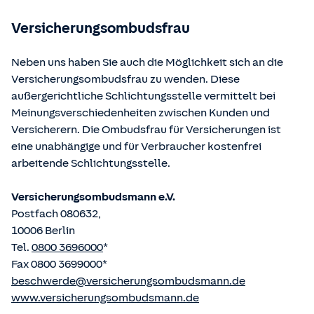
betriebene Homepage
www.gesetze-im-internet.de
eingesehen und abgerufen werden.
Versicherungsombudsfrau
Neben uns haben Sie auch die Möglichkeit sich an die
Versicherungsombudsfrau zu wenden. Diese
außergerichtliche Schlichtungsstelle vermittelt bei
Meinungsverschiedenheiten zwischen Kunden und
Versicherern. Die Ombudsfrau für Versicherungen ist
eine unabhängige und für Verbraucher kostenfrei
arbeitende Schlichtungsstelle.
Versicherungsombudsmann e.V.
Postfach 080632,
10006 Berlin
Tel.
0800 3696000
*
Fax 0800 3699000*
beschwerde@versicherungsombudsmann.de
www.versicherungsombudsmann.de