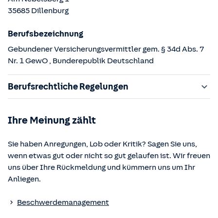
35685
Dillenburg
Berufsbezeichnung
Gebundener Versicherungsvermittler gem. § 34d Abs. 7
Nr. 1 GewO
, Bunderepublik Deutschland
Berufsrechtliche Regelungen
§ 34d Gewerbeordnung (GewO)
Ihre Meinung zählt
§§ 59 – 68 Gesetz über den Versicherungsvertrag
(VVG)
Sie haben Anregungen, Lob oder Kritik? Sagen Sie uns,
§ 48b Versicherungsaufsichtsgesetz (VAG)
wenn etwas gut oder nicht so gut gelaufen ist. Wir freuen
Verordnung über die Versicherungsvermittlung und -
uns über Ihre Rückmeldung und kümmern uns um Ihr
beratung (VersVermV)
Anliegen.
Die berufsrechtlichen Regelungen können über die vom
Beschwerdemanagement
Bundesministerium der Justiz und von der juris GmbH