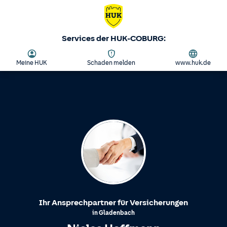
Services der HUK-COBURG:
Meine HUK
Schaden melden
www.huk.de
Ihr Ansprechpartner für Versicherungen
in
Gladenbach