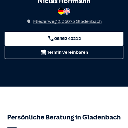
Spricht
Niclas Hoffmann
Deutsch
Englisch
Fliederweg 2
,
35075
Gladenbach
06462 40212
Termin vereinbaren
Persönliche Beratung in
Gladenbach