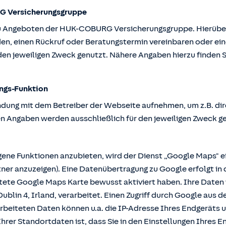
G Versicherungsgruppe
u Angeboten der HUK-COBURG Versicherungsgruppe. Hierüber k
en, einen Rückruf oder Beratungstermin vereinbaren oder ein
en jeweiligen Zweck genutzt. Nähere Angaben hierzu finden S
ngs-Funktion
ndung mit dem Betreiber der Webseite aufnehmen, um z.B. dir
n Angaben werden ausschließlich für den jeweiligen Zweck g
e Funktionen anzubieten, wird der Dienst „Google Maps" ei
r anzuzeigen). Eine Datenübertragung zu Google erfolgt in 
ttete Google Maps Karte bewusst aktiviert haben. Ihre Date
ublin 4, Irland, verarbeitet. Einen Zugriff durch Google aus 
rbeiteten Daten können u.a. die IP-Adresse Ihres Endgeräts 
hrer Standortdaten ist, dass Sie in den Einstellungen Ihres En