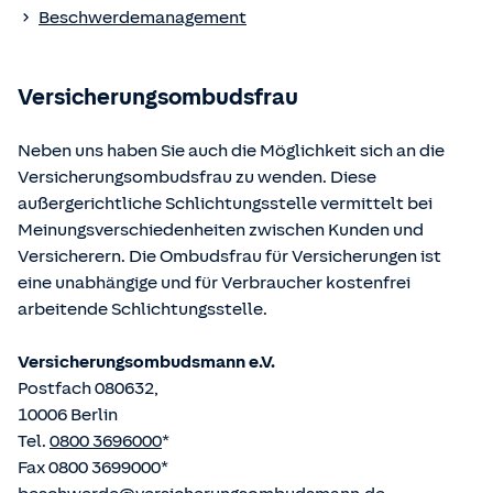
Die berufsrechtlichen Regelungen können über die vom
Beschwerdemanagement
Bundesministerium der Justiz und von der juris GmbH
betriebene Homepage
www.gesetze-im-internet.de
eingesehen und abgerufen werden.
Versicherungsombudsfrau
Neben uns haben Sie auch die Möglichkeit sich an die
Versicherungsombudsfrau zu wenden. Diese
außergerichtliche Schlichtungsstelle vermittelt bei
Meinungsverschiedenheiten zwischen Kunden und
Versicherern. Die Ombudsfrau für Versicherungen ist
eine unabhängige und für Verbraucher kostenfrei
arbeitende Schlichtungsstelle.
Versicherungsombudsmann e.V.
Postfach 080632,
10006 Berlin
Tel.
0800 3696000
*
Fax 0800 3699000*