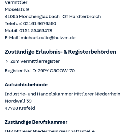
Vermittler
Moselstr. 9
41065
Mönchengladbach
, OT
Hardterbroich
Telefon:
02161 9676560
Mobil:
0151 55463478
E-Mail:
michael.calic@hukvm.de
Zuständige Erlaubnis- & Registerbehörden
Zum Vermittlerregister
Register-Nr.:
D-29PY-G3GOW-70
Aufsichtsbehörde
Industrie- und Handelskammer Mittlerer Niederrhein
Nordwall
39
47798
Krefeld
Zuständige Berufskammer
IHK Mitlerer Niederrhein Geschäftsstelle