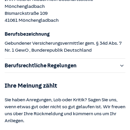
Mönchengladbach
Bismarckstraße
109
41061
Mönchengladbach
Berufsbezeichnung
Gebundener Versicherungsvermittler gem. § 34d Abs. 7
Nr. 1 GewO
, Bunderepublik Deutschland
Berufsrechtliche Regelungen
§ 34d Gewerbeordnung (GewO)
Ihre Meinung zählt
§§ 59 – 68 Gesetz über den Versicherungsvertrag
(VVG)
Sie haben Anregungen, Lob oder Kritik? Sagen Sie uns,
§ 48b Versicherungsaufsichtsgesetz (VAG)
wenn etwas gut oder nicht so gut gelaufen ist. Wir freuen
Verordnung über die Versicherungsvermittlung und -
uns über Ihre Rückmeldung und kümmern uns um Ihr
beratung (VersVermV)
Anliegen.