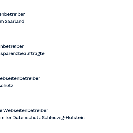
tenbetreiber
m Saarland
enbetreiber
nsparenzbeauftragte
Webseitenbetreiber
schutz
ige Webseitenbetreiber
m für Datenschutz Schleswig-Holstein