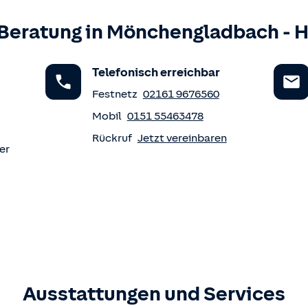
Beratung in
Mönchengladbach
-
H
Telefonisch erreichbar
Festnetz
02161 9676560
Mobil
0151 55463478
Rückruf
Jetzt vereinbaren
er
Ausstattungen und Services