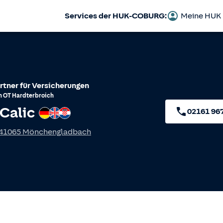
Services der HUK-COBURG:
Meine HUK
rtner für Versicherungen
h
OT
Hardterbroich
Calic
Deutsch
Englisch
Kroatisch
02161 96
41065
Mönchengladbach