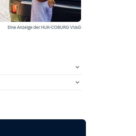
Eine Anzeige der
HUK-COBURG VVaG
 gemeldet und in das
Offenlegungspflichten im
eprodukte meines Vertragspartners