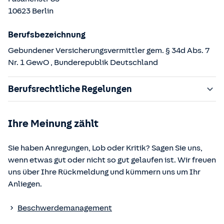
10623
Berlin
Berufsbezeichnung
Gebundener Versicherungsvermittler gem. § 34d Abs. 7
Nr. 1 GewO
, Bunderepublik Deutschland
Berufsrechtliche Regelungen
§ 34d Gewerbeordnung (GewO)
Ihre Meinung zählt
§§ 59 – 68 Gesetz über den Versicherungsvertrag
(VVG)
Sie haben Anregungen, Lob oder Kritik? Sagen Sie uns,
§ 48b Versicherungsaufsichtsgesetz (VAG)
wenn etwas gut oder nicht so gut gelaufen ist. Wir freuen
Verordnung über die Versicherungsvermittlung und -
uns über Ihre Rückmeldung und kümmern uns um Ihr
beratung (VersVermV)
Anliegen.
Die berufsrechtlichen Regelungen können über die vom
Beschwerdemanagement
Bundesministerium der Justiz und von der juris GmbH