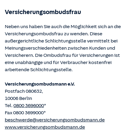
betriebene Homepage
www.gesetze-im-internet.de
eingesehen und abgerufen werden.
Versicherungsombudsfrau
Neben uns haben Sie auch die Möglichkeit sich an die
Versicherungsombudsfrau zu wenden. Diese
außergerichtliche Schlichtungsstelle vermittelt bei
Meinungsverschiedenheiten zwischen Kunden und
Versicherern. Die Ombudsfrau für Versicherungen ist
eine unabhängige und für Verbraucher kostenfrei
arbeitende Schlichtungsstelle.
Versicherungsombudsmann e.V.
Postfach 080632,
10006 Berlin
Tel.
0800 3696000
*
Fax 0800 3699000*
beschwerde@versicherungsombudsmann.de
www.versicherungsombudsmann.de