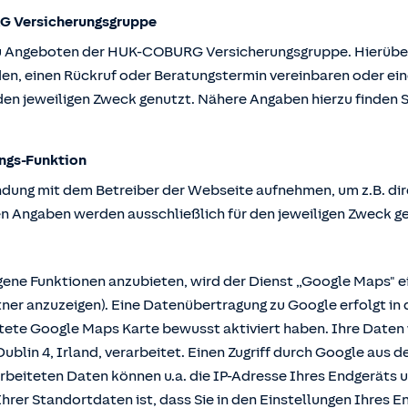
G Versicherungsgruppe
u Angeboten der HUK-COBURG Versicherungsgruppe. Hierüber k
en, einen Rückruf oder Beratungstermin vereinbaren oder ein
en jeweiligen Zweck genutzt. Nähere Angaben hierzu finden S
ngs-Funktion
ndung mit dem Betreiber der Webseite aufnehmen, um z.B. dir
n Angaben werden ausschließlich für den jeweiligen Zweck g
e Funktionen anzubieten, wird der Dienst „Google Maps" ei
r anzuzeigen). Eine Datenübertragung zu Google erfolgt in 
ttete Google Maps Karte bewusst aktiviert haben. Ihre Date
ublin 4, Irland, verarbeitet. Einen Zugriff durch Google aus 
rbeiteten Daten können u.a. die IP-Adresse Ihres Endgeräts 
hrer Standortdaten ist, dass Sie in den Einstellungen Ihres En