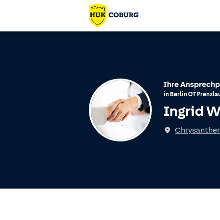
Ihre Ansprechp
in
Berlin
OT
Prenzla
Ingrid 
Chrysanthem