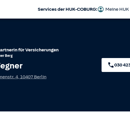
Services der HUK-COBURG:
Meine HUK
artnerin für Versicherungen
uer Berg
Wegner
030 42
enstr. 4
,
10407
Berlin