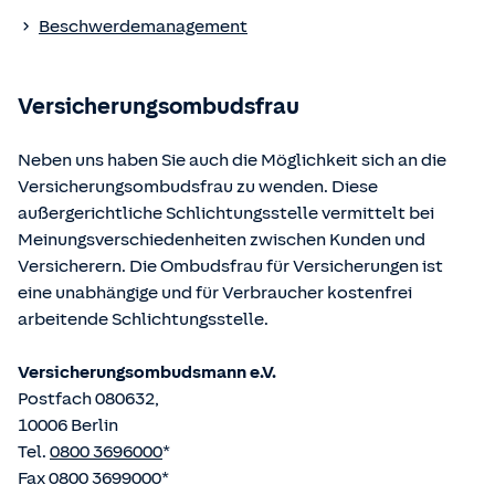
Die berufsrechtlichen Regelungen können über die vom
Beschwerdemanagement
Bundesministerium der Justiz und von der juris GmbH
betriebene Homepage
www.gesetze-im-internet.de
eingesehen und abgerufen werden.
Versicherungsombudsfrau
Neben uns haben Sie auch die Möglichkeit sich an die
Versicherungsombudsfrau zu wenden. Diese
außergerichtliche Schlichtungsstelle vermittelt bei
Meinungsverschiedenheiten zwischen Kunden und
Versicherern. Die Ombudsfrau für Versicherungen ist
eine unabhängige und für Verbraucher kostenfrei
arbeitende Schlichtungsstelle.
Versicherungsombudsmann e.V.
Postfach 080632,
10006 Berlin
Tel.
0800 3696000
*
Fax 0800 3699000*