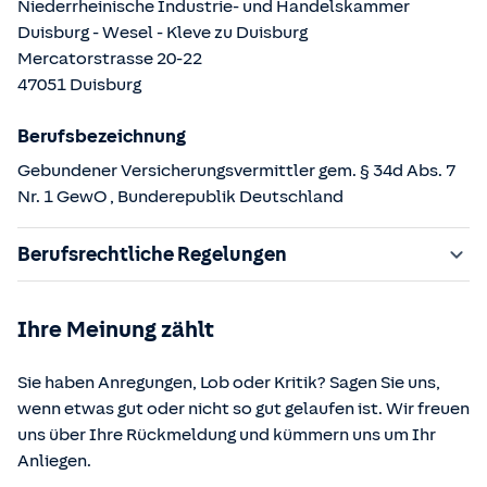
Niederrheinische Industrie- und Handelskammer
Duisburg - Wesel - Kleve zu Duisburg
Mercatorstrasse
20-22
47051
Duisburg
Berufsbezeichnung
Gebundener Versicherungsvermittler gem. § 34d Abs. 7
Nr. 1 GewO
, Bunderepublik Deutschland
Berufsrechtliche Regelungen
§ 34d Gewerbeordnung (GewO)
Ihre Meinung zählt
§§ 59 – 68 Gesetz über den Versicherungsvertrag
(VVG)
Sie haben Anregungen, Lob oder Kritik? Sagen Sie uns,
§ 48b Versicherungsaufsichtsgesetz (VAG)
wenn etwas gut oder nicht so gut gelaufen ist. Wir freuen
Verordnung über die Versicherungsvermittlung und -
uns über Ihre Rückmeldung und kümmern uns um Ihr
beratung (VersVermV)
Anliegen.