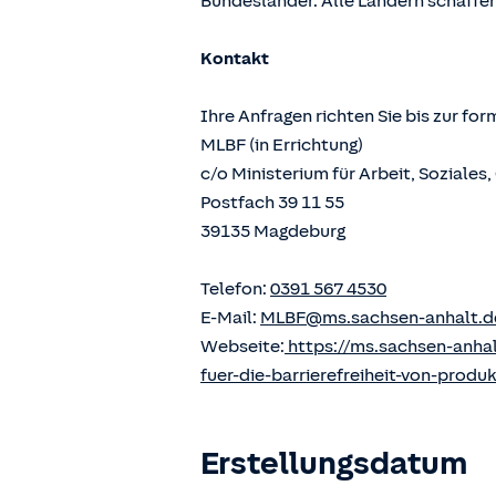
Bundesländer. Alle Ländern schaffen
Kontakt
Ihre Anfragen richten Sie bis zur fo
MLBF (in Errichtung)
c/o Ministerium für Arbeit, Soziale
Postfach 39 11 55
39135 Magdeburg
Telefon:
0391 567 4530
E-Mail:
MLBF@ms.sachsen-anhalt.d
Webseite:
https://ms.sachsen-anha
fuer-die-barrierefreiheit-von-produ
Erstellungsdatum