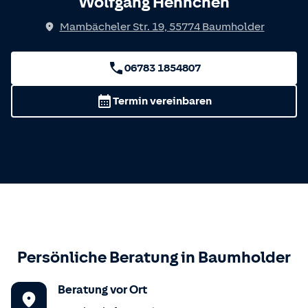
Wolfgang Hennchen
Mambächeler Str. 19
,
55774
Baumholder
06783 1854807
Termin vereinbaren
Persönliche Beratung in
Baumholder
Beratung vor Ort