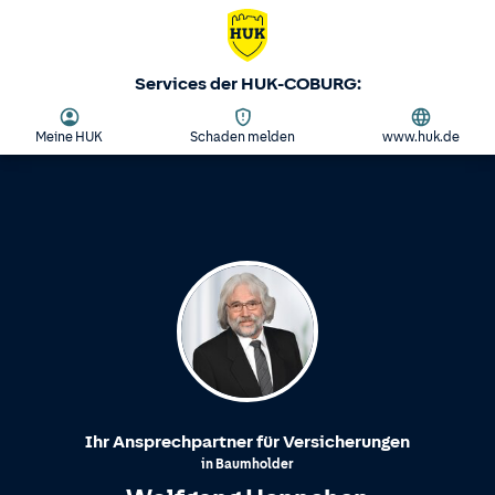
Services der HUK-COBURG:
Meine HUK
Schaden melden
www.huk.de
Ihr Ansprechpartner für Versicherungen
in
Baumholder