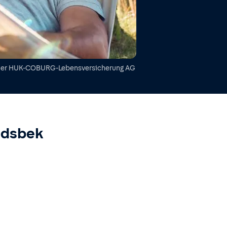
der
HUK-COBURG-Lebensversicherung AG
dsbek