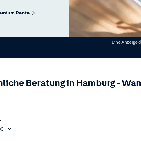
remium Rente
Eine Anzeige 
liche Beratung in
Hamburg
-
Wan
k
00