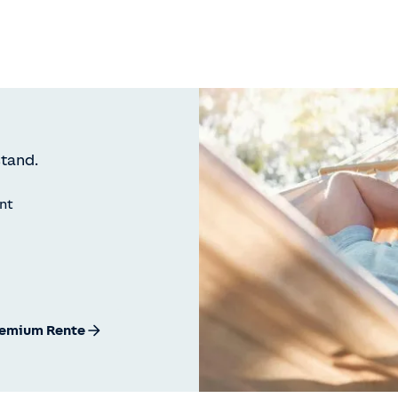
tand.
int
remium Rente