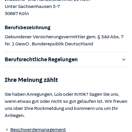
Unter Sachsenhausen
5-7
50667
Köln
Berufsbezeichnung
Gebundener Versicherungsvermittler gem. § 34d Abs. 7
Nr. 1 GewO
, Bunderepublik Deutschland
Berufsrechtliche Regelungen
§ 34d Gewerbeordnung (GewO)
Ihre Meinung zählt
§§ 59 – 68 Gesetz über den Versicherungsvertrag
(VVG)
Sie haben Anregungen, Lob oder Kritik? Sagen Sie uns,
§ 48b Versicherungsaufsichtsgesetz (VAG)
wenn etwas gut oder nicht so gut gelaufen ist. Wir freuen
Verordnung über die Versicherungsvermittlung und -
uns über Ihre Rückmeldung und kümmern uns um Ihr
beratung (VersVermV)
Anliegen.
Die berufsrechtlichen Regelungen können über die vom
Beschwerdemanagement