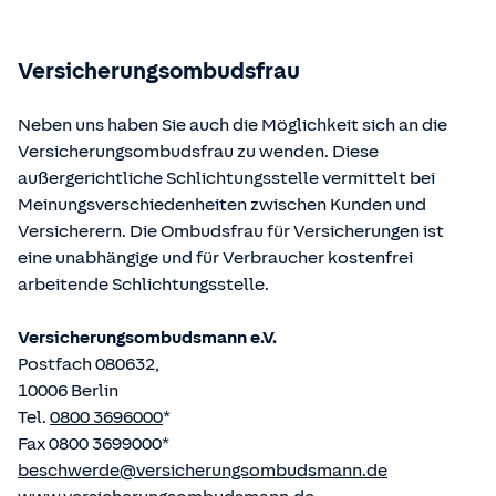
Bundesministerium der Justiz und von der juris GmbH
betriebene Homepage
www.gesetze-im-internet.de
eingesehen und abgerufen werden.
Versicherungsombudsfrau
Neben uns haben Sie auch die Möglichkeit sich an die
Versicherungsombudsfrau zu wenden. Diese
außergerichtliche Schlichtungsstelle vermittelt bei
Meinungsverschiedenheiten zwischen Kunden und
Versicherern. Die Ombudsfrau für Versicherungen ist
eine unabhängige und für Verbraucher kostenfrei
arbeitende Schlichtungsstelle.
Versicherungsombudsmann e.V.
Postfach 080632,
10006 Berlin
Tel.
0800 3696000
*
Fax 0800 3699000*
beschwerde@versicherungsombudsmann.de