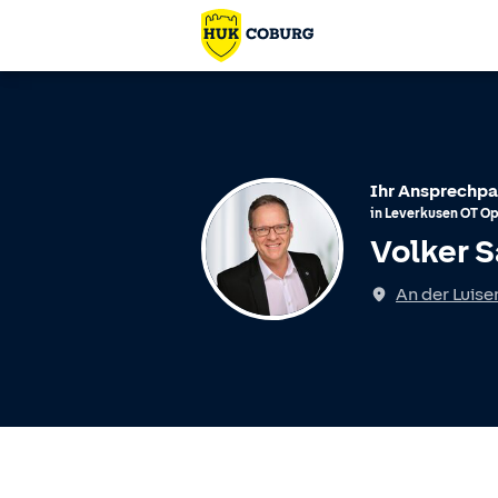
Ihr Ansprechpa
in
Leverkusen
OT
Op
Volker S
An der Luise