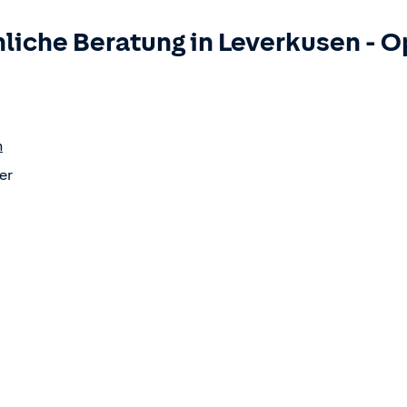
liche Beratung in
Leverkusen
-
O
n
er