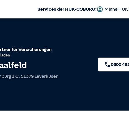
Services der HUK-COBURG:
Meine HUK
rtner für Versicherungen
laden
aalfeld
0800 48
nburg 1 C
,
51379
Leverkusen