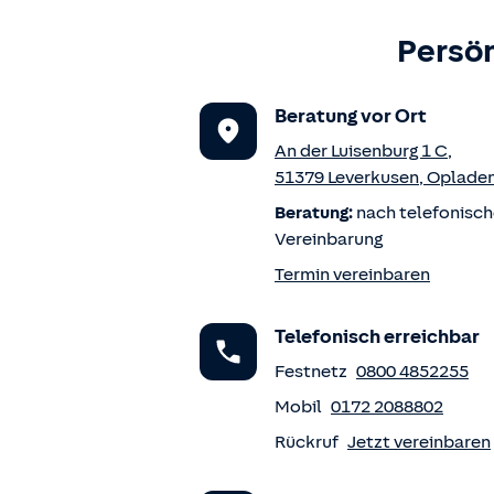
Persön
Beratung vor Ort
An der Luisenburg 1 C
,
51379
Leverkusen
,
Oplade
Beratung:
nach telefonisch
Vereinbarung
Termin vereinbaren
Telefonisch erreichbar
Festnetz
0800 4852255
Mobil
0172 2088802
Rückruf
Jetzt vereinbaren