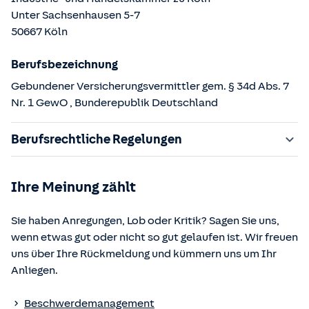
Unter Sachsenhausen
5-7
50667
Köln
Berufsbezeichnung
Gebundener Versicherungsvermittler gem. § 34d Abs. 7
Nr. 1 GewO
, Bunderepublik Deutschland
Berufsrechtliche Regelungen
§ 34d Gewerbeordnung (GewO)
Ihre Meinung zählt
§§ 59 – 68 Gesetz über den Versicherungsvertrag
(VVG)
Sie haben Anregungen, Lob oder Kritik? Sagen Sie uns,
§ 48b Versicherungsaufsichtsgesetz (VAG)
wenn etwas gut oder nicht so gut gelaufen ist. Wir freuen
Verordnung über die Versicherungsvermittlung und -
uns über Ihre Rückmeldung und kümmern uns um Ihr
beratung (VersVermV)
Anliegen.
Die berufsrechtlichen Regelungen können über die vom
Beschwerdemanagement