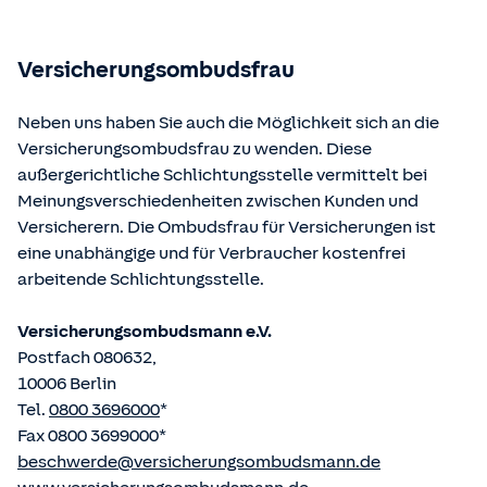
Bundesministerium der Justiz und von der juris GmbH
betriebene Homepage
www.gesetze-im-internet.de
eingesehen und abgerufen werden.
Versicherungsombudsfrau
Neben uns haben Sie auch die Möglichkeit sich an die
Versicherungsombudsfrau zu wenden. Diese
außergerichtliche Schlichtungsstelle vermittelt bei
Meinungsverschiedenheiten zwischen Kunden und
Versicherern. Die Ombudsfrau für Versicherungen ist
eine unabhängige und für Verbraucher kostenfrei
arbeitende Schlichtungsstelle.
Versicherungsombudsmann e.V.
Postfach 080632,
10006 Berlin
Tel.
0800 3696000
*
Fax 0800 3699000*
beschwerde@versicherungsombudsmann.de