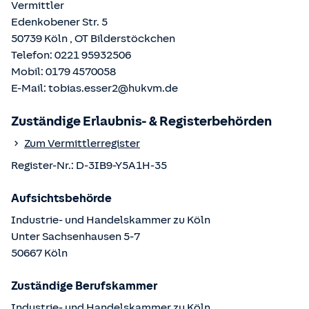
Vermittler
Edenkobener Str. 5
50739
Köln
, OT
Bilderstöckchen
Telefon:
0221 95932506
Mobil:
0179 4570058
E-Mail:
tobias.esser2@hukvm.de
Zuständige Erlaubnis- & Registerbehörden
Zum Vermittlerregister
Register-Nr.:
D-3IB9-Y5A1H-35
Aufsichtsbehörde
Industrie- und Handelskammer zu Köln
Unter Sachsenhausen
5-7
50667
Köln
Zuständige Berufskammer
Industrie- und Handelskammer zu Köln