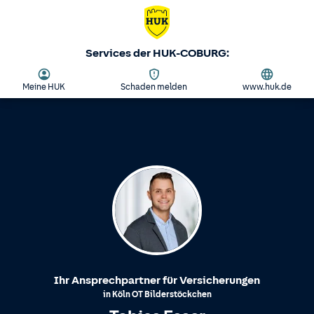
Services der HUK-COBURG:
Meine HUK
Schaden melden
www.huk.de
Ihr Ansprechpartner für Versicherungen
in
Köln
OT
Bilderstöckchen