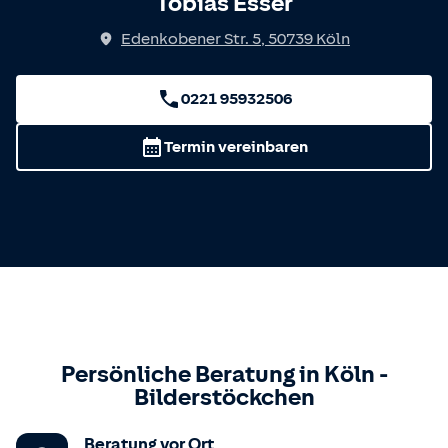
Tobias Esser
Edenkobener Str. 5
,
50739
Köln
0221 95932506
Termin vereinbaren
Persönliche Beratung in
Köln
-
Bilderstöckchen
Beratung vor Ort