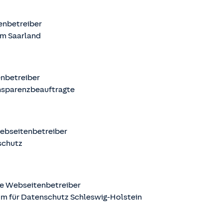
tenbetreiber
m Saarland
enbetreiber
nsparenzbeauftragte
Webseitenbetreiber
schutz
ige Webseitenbetreiber
m für Datenschutz Schleswig-Holstein