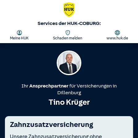
Services der HUK-COBURG:
Meine HUK
Schaden melden
www.huk.de
Ihr
Ansprechpartner
für Versicherungen in
Dillenburg
Tino Krüger
Zahnzusatzversicherung
Unsere Zahnzusatzversicherung ohne