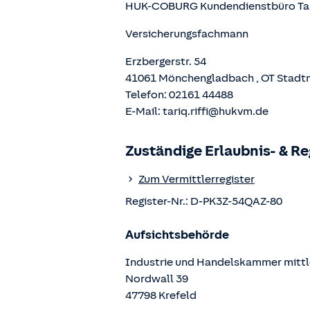
HUK-COBURG Kundendienstbüro
Ta
Versicherungsfachmann
Erzbergerstr. 54
41061
Mönchengladbach
, OT
Stadt
Telefon:
02161 44488
E-Mail:
tariq.riffi@hukvm.de
Zuständige Erlaubnis- & R
Zum Vermittlerregister
Register-Nr.:
D-PK3Z-54QAZ-80
Aufsichtsbehörde
Industrie und Handelskammer mittl
Nordwall
39
47798
Krefeld