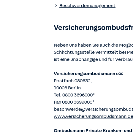
www.gesetze-im-internet.de
einges
Beschwerdemanagement
Versicherungsombudsf
Neben uns haben Sie auch die Mögli
Schlichtungsstelle vermittelt bei 
ist eine unabhängige und für Verbra
Versicherungsombudsmann e.V.
Postfach 080632,
10006 Berlin
Tel.
0800 3696000
*
Fax 0800 3699000*
beschwerde@versicherungsombud
www.versicherungsombudsmann.d
Ombudsmann Private Kranken- und P