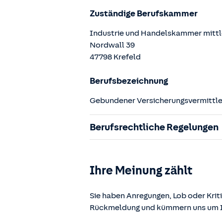
Zuständige Berufskammer
Industrie und Handelskammer mittl
Nordwall
39
47798
Krefeld
Berufsbezeichnung
Gebundener Versicherungsvermittler
Berufsrechtliche Regelungen
§ 34d Gewerbeordnung (GewO)
§§ 59 – 68 Gesetz über den Versic
Ihre Meinung zählt
§ 48b Versicherungsaufsichtsgese
Verordnung über die Versicherung
Sie haben Anregungen, Lob oder Kriti
Rückmeldung und kümmern uns um Ih
Die berufsrechtlichen Regelungen k