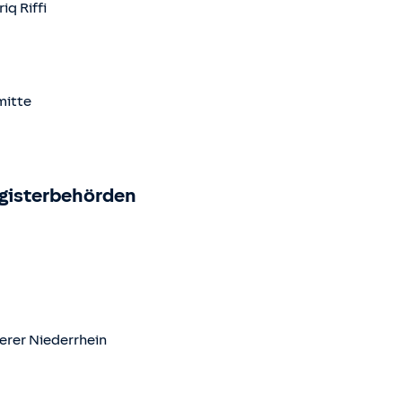
riq Riffi
mitte
egisterbehörden
erer Niederrhein