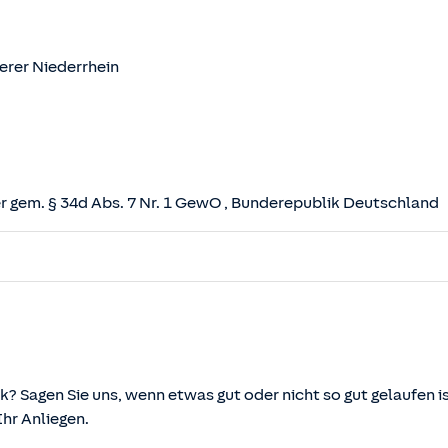
erer Niederrhein
 gem. § 34d Abs. 7 Nr. 1 GewO
, Bunderepublik Deutschland
herungsvertrag (VVG)
tz (VAG)
svermittlung und -beratung (VersVermV)
k? Sagen Sie uns, wenn etwas gut oder nicht so gut gelaufen is
r Anliegen.
önnen über die vom Bundesministerium der Justiz und von d