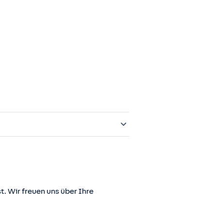
t. Wir freuen uns über Ihre
er juris GmbH betriebene Homepage