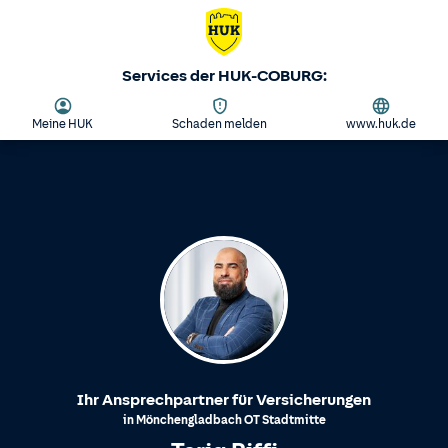
Services der HUK-COBURG:
Meine HUK
Schaden melden
www.huk.de
Ihr Ansprechpartner für Versicherungen
in
Mönchengladbach
OT
Stadtmitte