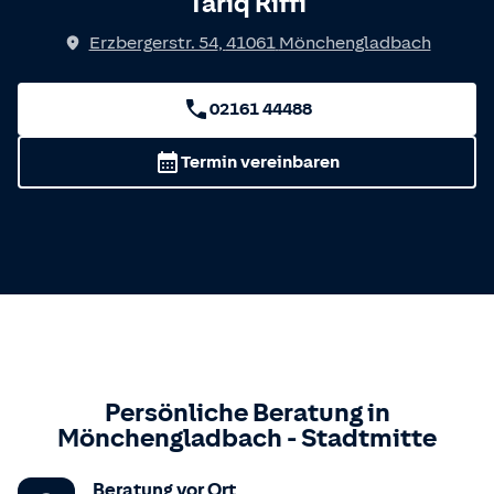
Tariq Riffi
Erzbergerstr. 54
,
41061
Mönchengladbach
02161 44488
Termin vereinbaren
Persönliche Beratung in
Mönchengladbach
-
Stadtmitte
Beratung vor Ort