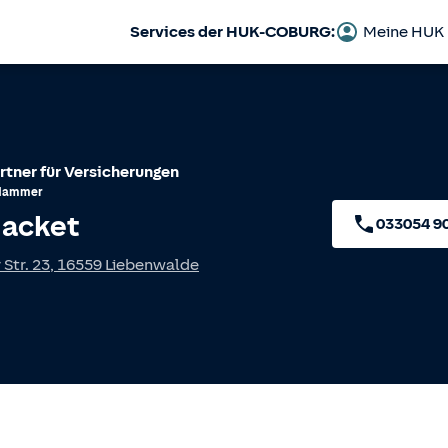
Services der HUK-COBURG:
Meine HUK
rtner für Versicherungen
Hammer
Hacket
033054 9
 Str. 23
,
16559
Liebenwalde