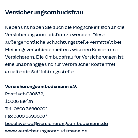
betriebene Homepage
www.gesetze-im-internet.de
eingesehen und abgerufen werden.
Versicherungsombudsfrau
Neben uns haben Sie auch die Möglichkeit sich an die
Versicherungsombudsfrau zu wenden. Diese
außergerichtliche Schlichtungsstelle vermittelt bei
Meinungsverschiedenheiten zwischen Kunden und
Versicherern. Die Ombudsfrau für Versicherungen ist
eine unabhängige und für Verbraucher kostenfrei
arbeitende Schlichtungsstelle.
Versicherungsombudsmann e.V.
Postfach 080632,
10006 Berlin
Tel.
0800 3696000
*
Fax 0800 3699000*
beschwerde@versicherungsombudsmann.de
www.versicherungsombudsmann.de