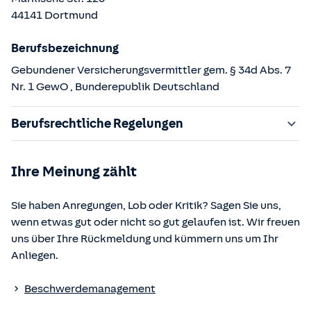
44141
Dortmund
Berufsbezeichnung
Gebundener Versicherungsvermittler gem. § 34d Abs. 7
Nr. 1 GewO
, Bunderepublik Deutschland
Berufsrechtliche Regelungen
§ 34d Gewerbeordnung (GewO)
Ihre Meinung zählt
§§ 59 – 68 Gesetz über den Versicherungsvertrag
(VVG)
Sie haben Anregungen, Lob oder Kritik? Sagen Sie uns,
§ 48b Versicherungsaufsichtsgesetz (VAG)
wenn etwas gut oder nicht so gut gelaufen ist. Wir freuen
Verordnung über die Versicherungsvermittlung und -
uns über Ihre Rückmeldung und kümmern uns um Ihr
beratung (VersVermV)
Anliegen.
Die berufsrechtlichen Regelungen können über die vom
Beschwerdemanagement
Bundesministerium der Justiz und von der juris GmbH