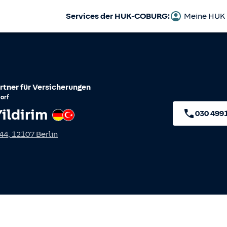
Services der HUK-COBURG:
Meine HUK
rtner für Versicherungen
orf
ildirim
Deutsch
Türkisch
030 499
 44
,
12107
Berlin