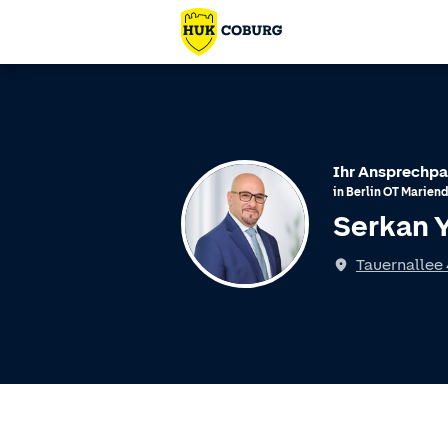
Ihr Ansprechpa
in
Berlin
OT
Mariend
Serkan Y
Spricht
Tauernallee