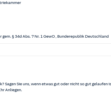
striekammer
 gem. § 34d Abs. 7 Nr. 1 GewO
, Bunderepublik Deutschland
herungsvertrag (VVG)
tz (VAG)
svermittlung und -beratung (VersVermV)
k? Sagen Sie uns, wenn etwas gut oder nicht so gut gelaufen is
r Anliegen.
önnen über die vom Bundesministerium der Justiz und von d
ehen und abgerufen werden.