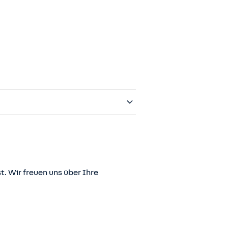
t. Wir freuen uns über Ihre
er juris GmbH betriebene Homepage