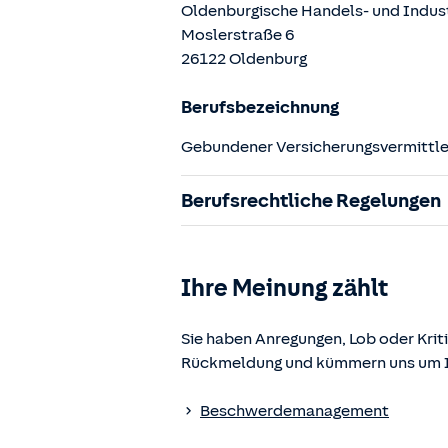
Oldenburgische Handels- und Indu
Moslerstraße
6
26122
Oldenburg
Berufsbezeichnung
Gebundener Versicherungsvermittler
Berufsrechtliche Regelungen
§ 34d Gewerbeordnung (GewO)
§§ 59 – 68 Gesetz über den Versic
Ihre Meinung zählt
§ 48b Versicherungsaufsichtsgese
Verordnung über die Versicherung
Sie haben Anregungen, Lob oder Kriti
Rückmeldung und kümmern uns um Ih
Die berufsrechtlichen Regelungen k
www.gesetze-im-internet.de
einges
Beschwerdemanagement