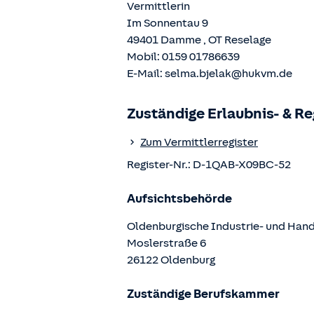
Vermittlerin
Im Sonnentau 9
49401
Damme
, OT
Reselage
Mobil:
0159 01786639
E-Mail:
selma.bjelak@hukvm.de
Zuständige Erlaubnis- & R
Zum Vermittlerregister
Register-Nr.:
D-1QAB-X09BC-52
Aufsichtsbehörde
Oldenburgische Industrie- und Ha
Moslerstraße
6
26122
Oldenburg
Zuständige Berufskammer