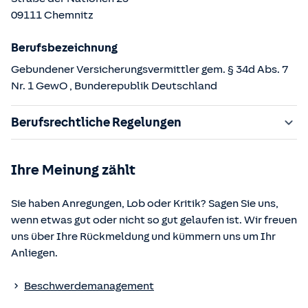
09111
Chemnitz
Berufsbezeichnung
Gebundener Versicherungsvermittler gem. § 34d Abs. 7
Nr. 1 GewO
, Bunderepublik Deutschland
Berufsrechtliche Regelungen
§ 34d Gewerbeordnung (GewO)
Ihre Meinung zählt
§§ 59 – 68 Gesetz über den Versicherungsvertrag
(VVG)
Sie haben Anregungen, Lob oder Kritik? Sagen Sie uns,
§ 48b Versicherungsaufsichtsgesetz (VAG)
wenn etwas gut oder nicht so gut gelaufen ist. Wir freuen
Verordnung über die Versicherungsvermittlung und -
uns über Ihre Rückmeldung und kümmern uns um Ihr
beratung (VersVermV)
Anliegen.
Die berufsrechtlichen Regelungen können über die vom
Beschwerdemanagement
Bundesministerium der Justiz und von der juris GmbH