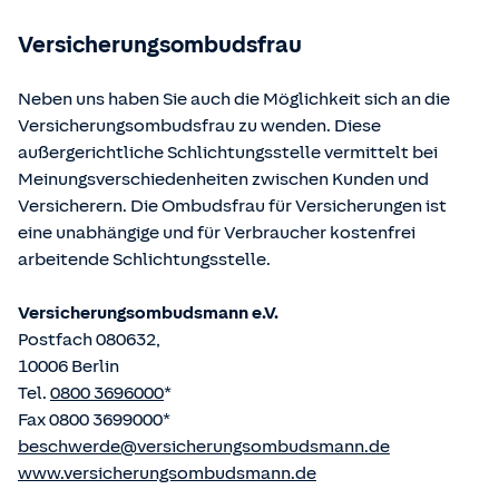
betriebene Homepage
www.gesetze-im-internet.de
eingesehen und abgerufen werden.
Versicherungsombudsfrau
Neben uns haben Sie auch die Möglichkeit sich an die
Versicherungsombudsfrau zu wenden. Diese
außergerichtliche Schlichtungsstelle vermittelt bei
Meinungsverschiedenheiten zwischen Kunden und
Versicherern. Die Ombudsfrau für Versicherungen ist
eine unabhängige und für Verbraucher kostenfrei
arbeitende Schlichtungsstelle.
Versicherungsombudsmann e.V.
Postfach 080632,
10006 Berlin
Tel.
0800 3696000
*
Fax 0800 3699000*
beschwerde@versicherungsombudsmann.de
www.versicherungsombudsmann.de