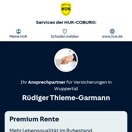
Services der HUK-COBURG:
Meine HUK
Schaden melden
www.huk.de
Ihr
Ansprechpartner
für Versicherungen in
Wuppertal
Rüdiger Thieme-Garmann
Premium Rente
Mehr Lebensqualität im Ruhestand.