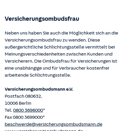
Bundesministerium der Justiz und von der juris GmbH
betriebene Homepage
www.gesetze-im-internet.de
eingesehen und abgerufen werden.
Versicherungsombudsfrau
Neben uns haben Sie auch die Möglichkeit sich an die
Versicherungsombudsfrau zu wenden. Diese
außergerichtliche Schlichtungsstelle vermittelt bei
Meinungsverschiedenheiten zwischen Kunden und
Versicherern. Die Ombudsfrau für Versicherungen ist
eine unabhängige und für Verbraucher kostenfrei
arbeitende Schlichtungsstelle.
Versicherungsombudsmann e.V.
Postfach 080632,
10006 Berlin
Tel.
0800 3696000
*
Fax 0800 3699000*
beschwerde@versicherungsombudsmann.de