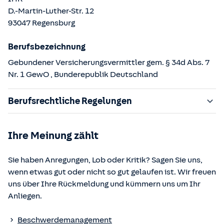
D.-Martin-Luther-Str.
12
93047
Regensburg
Berufsbezeichnung
Gebundener Versicherungsvermittler gem. § 34d Abs. 7
Nr. 1 GewO
, Bunderepublik Deutschland
Berufsrechtliche Regelungen
§ 34d Gewerbeordnung (GewO)
Ihre Meinung zählt
§§ 59 – 68 Gesetz über den Versicherungsvertrag
(VVG)
Sie haben Anregungen, Lob oder Kritik? Sagen Sie uns,
§ 48b Versicherungsaufsichtsgesetz (VAG)
wenn etwas gut oder nicht so gut gelaufen ist. Wir freuen
Verordnung über die Versicherungsvermittlung und -
uns über Ihre Rückmeldung und kümmern uns um Ihr
beratung (VersVermV)
Anliegen.
Die berufsrechtlichen Regelungen können über die vom
Beschwerdemanagement