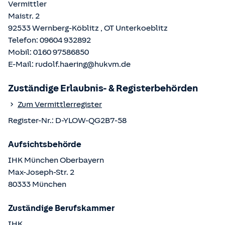
Vermittler
Maistr. 2
92533
Wernberg-Köblitz
, OT
Unterkoeblitz
Telefon:
09604 932892
Mobil:
0160 97586850
E-Mail:
rudolf.haering@hukvm.de
Zuständige Erlaubnis- & Registerbehörden
Zum Vermittlerregister
Register-Nr.:
D-YLOW-QG2B7-58
Aufsichtsbehörde
IHK München Oberbayern
Max-Joseph-Str.
2
80333
München
Zuständige Berufskammer
IHK