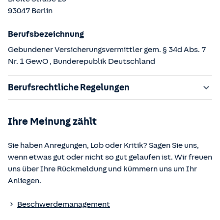
93047
Berlin
Berufsbezeichnung
Gebundener Versicherungsvermittler gem. § 34d Abs. 7
Nr. 1 GewO
, Bunderepublik Deutschland
Berufsrechtliche Regelungen
§ 34d Gewerbeordnung (GewO)
Ihre Meinung zählt
§§ 59 – 68 Gesetz über den Versicherungsvertrag
(VVG)
Sie haben Anregungen, Lob oder Kritik? Sagen Sie uns,
§ 48b Versicherungsaufsichtsgesetz (VAG)
wenn etwas gut oder nicht so gut gelaufen ist. Wir freuen
Verordnung über die Versicherungsvermittlung und -
uns über Ihre Rückmeldung und kümmern uns um Ihr
beratung (VersVermV)
Anliegen.
Die berufsrechtlichen Regelungen können über die vom
Beschwerdemanagement
Bundesministerium der Justiz und von der juris GmbH