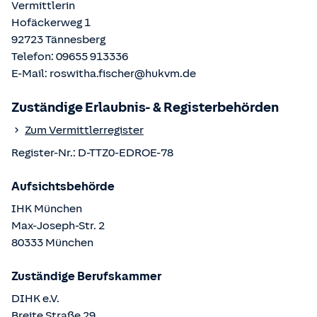
Vermittlerin
Hofäckerweg 1
92723
Tännesberg
Telefon:
09655 913336
E-Mail:
roswitha.fischer@hukvm.de
Zuständige Erlaubnis- & Registerbehörden
Zum Vermittlerregister
Register-Nr.:
D-TTZ0-EDROE-78
Aufsichtsbehörde
IHK München
Max-Joseph-Str.
2
80333
München
Zuständige Berufskammer
DIHK e.V.
Breite Straße
29