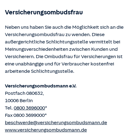
betriebene Homepage
www.gesetze-im-internet.de
eingesehen und abgerufen werden.
Versicherungsombudsfrau
Neben uns haben Sie auch die Möglichkeit sich an die
Versicherungsombudsfrau zu wenden. Diese
außergerichtliche Schlichtungsstelle vermittelt bei
Meinungsverschiedenheiten zwischen Kunden und
Versicherern. Die Ombudsfrau für Versicherungen ist
eine unabhängige und für Verbraucher kostenfrei
arbeitende Schlichtungsstelle.
Versicherungsombudsmann e.V.
Postfach 080632,
10006 Berlin
Tel.
0800 3696000
*
Fax 0800 3699000*
beschwerde@versicherungsombudsmann.de
www.versicherungsombudsmann.de