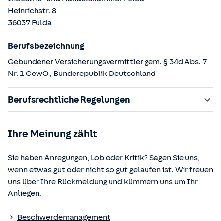
Heinrichstr.
8
36037
Fulda
Berufsbezeichnung
Gebundener Versicherungsvermittler gem. § 34d Abs. 7
Nr. 1 GewO
, Bunderepublik Deutschland
Berufsrechtliche Regelungen
§ 34d Gewerbeordnung (GewO)
Ihre Meinung zählt
§§ 59 – 68 Gesetz über den Versicherungsvertrag
(VVG)
Sie haben Anregungen, Lob oder Kritik? Sagen Sie uns,
§ 48b Versicherungsaufsichtsgesetz (VAG)
wenn etwas gut oder nicht so gut gelaufen ist. Wir freuen
Verordnung über die Versicherungsvermittlung und -
uns über Ihre Rückmeldung und kümmern uns um Ihr
beratung (VersVermV)
Anliegen.
Die berufsrechtlichen Regelungen können über die vom
Beschwerdemanagement