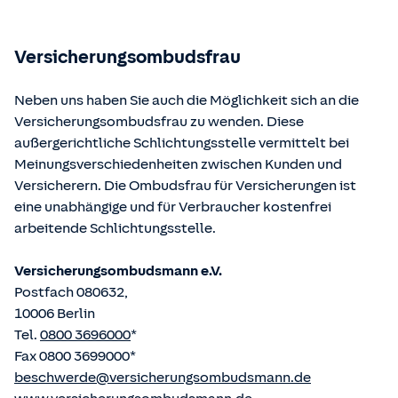
Bundesministerium der Justiz und von der juris GmbH
betriebene Homepage
www.gesetze-im-internet.de
eingesehen und abgerufen werden.
Versicherungsombudsfrau
Neben uns haben Sie auch die Möglichkeit sich an die
Versicherungsombudsfrau zu wenden. Diese
außergerichtliche Schlichtungsstelle vermittelt bei
Meinungsverschiedenheiten zwischen Kunden und
Versicherern. Die Ombudsfrau für Versicherungen ist
eine unabhängige und für Verbraucher kostenfrei
arbeitende Schlichtungsstelle.
Versicherungsombudsmann e.V.
Postfach 080632,
10006 Berlin
Tel.
0800 3696000
*
Fax 0800 3699000*
beschwerde@versicherungsombudsmann.de