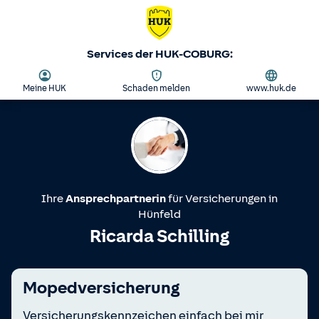
Services der HUK-COBURG:
Meine HUK
Schaden melden
www.huk.de
Ihre
Ansprechpartnerin
für Versicherungen in
Hünfeld
Ricarda Schilling
Mopedversicherung
Versicherungskennzeichen einfach bei mir