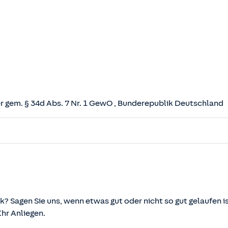
 gem. § 34d Abs. 7 Nr. 1 GewO
, Bunderepublik Deutschland
herungsvertrag (VVG)
tz (VAG)
svermittlung und -beratung (VersVermV)
k? Sagen Sie uns, wenn etwas gut oder nicht so gut gelaufen is
r Anliegen.
önnen über die vom Bundesministerium der Justiz und von d