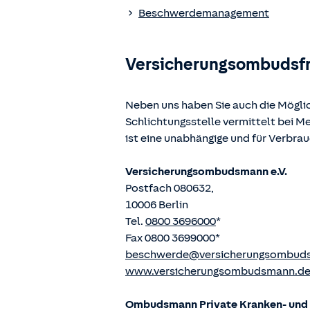
www.gesetze-im-internet.de
einges
Beschwerdemanagement
Versicherungsombudsf
Neben uns haben Sie auch die Mögli
Schlichtungsstelle vermittelt bei 
ist eine unabhängige und für Verbra
Versicherungsombudsmann e.V.
Postfach 080632,
10006 Berlin
Tel.
0800 3696000
*
Fax 0800 3699000*
beschwerde@versicherungsombud
www.versicherungsombudsmann.d
Ombudsmann Private Kranken- und P