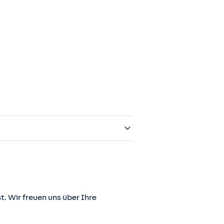
t. Wir freuen uns über Ihre
er juris GmbH betriebene Homepage