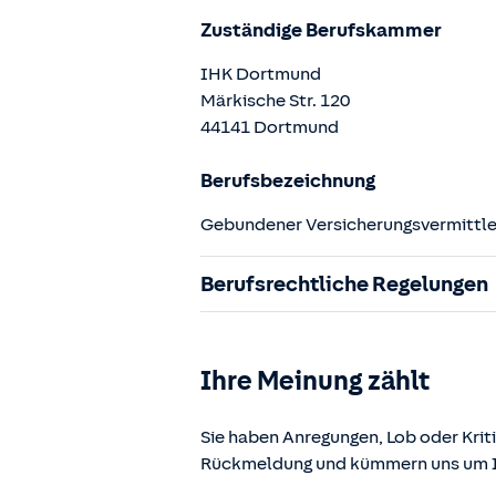
Zuständige Berufskammer
IHK Dortmund
Märkische Str.
120
44141
Dortmund
Berufsbezeichnung
Gebundener Versicherungsvermittler
Berufsrechtliche Regelungen
§ 34d Gewerbeordnung (GewO)
§§ 59 – 68 Gesetz über den Versic
Ihre Meinung zählt
§ 48b Versicherungsaufsichtsgese
Verordnung über die Versicherung
Sie haben Anregungen, Lob oder Kriti
Rückmeldung und kümmern uns um Ih
Die berufsrechtlichen Regelungen k