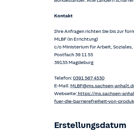
Bundesländer. Alle Ländern schaffen
Kontakt
Ihre Anfragen richten Sie bis zur fo
MLBF (in Errichtung)
c/o Ministerium für Arbeit, Soziale
Postfach 39 11 55
39135 Magdeburg
Telefon:
0391 567 4530
E-Mail:
MLBF@ms.sachsen-anhalt.d
Webseite:
https://ms.sachsen-anha
fuer-die-barrierefreiheit-von-produ
Erstellungsdatum