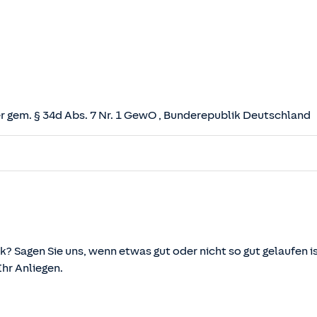
 gem. § 34d Abs. 7 Nr. 1 GewO
, Bunderepublik Deutschland
herungsvertrag (VVG)
tz (VAG)
svermittlung und -beratung (VersVermV)
k? Sagen Sie uns, wenn etwas gut oder nicht so gut gelaufen is
r Anliegen.
önnen über die vom Bundesministerium der Justiz und von d
ehen und abgerufen werden.