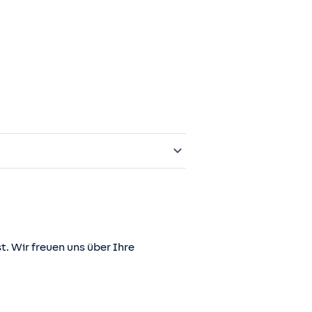
t. Wir freuen uns über Ihre
er juris GmbH betriebene Homepage