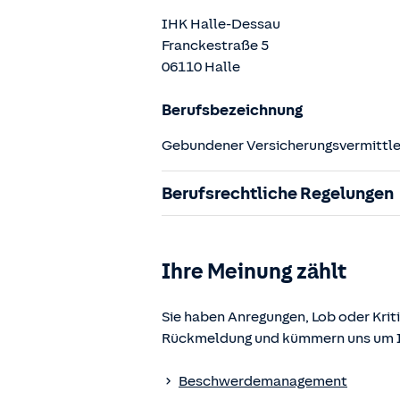
IHK Halle-Dessau
Franckestraße
5
06110
Halle
Berufsbezeichnung
Gebundener Versicherungsvermittler
Berufsrechtliche Regelungen
§ 34d Gewerbeordnung (GewO)
§§ 59 – 68 Gesetz über den Versic
Ihre Meinung zählt
§ 48b Versicherungsaufsichtsgese
Verordnung über die Versicherung
Sie haben Anregungen, Lob oder Kriti
Rückmeldung und kümmern uns um Ih
Die berufsrechtlichen Regelungen k
www.gesetze-im-internet.de
einges
Beschwerdemanagement