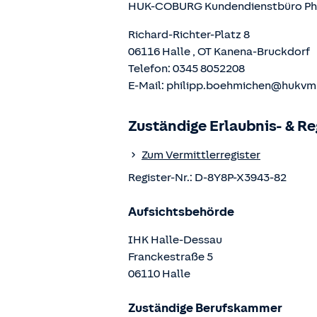
HUK-COBURG Kundendienstbüro
Ph
Richard-Richter-Platz 8
06116
Halle
, OT
Kanena-Bruckdorf
Telefon:
0345 8052208
E-Mail:
philipp.boehmichen@hukvm
Zuständige Erlaubnis- & R
Zum Vermittlerregister
Register-Nr.:
D-8Y8P-X3943-82
Aufsichtsbehörde
IHK Halle-Dessau
Franckestraße
5
06110
Halle
Zuständige Berufskammer