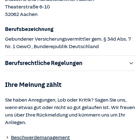
Theaterstraße
6-10
52062
Aachen
Berufsbezeichnung
Gebundener Versicherungsvermittler gem. § 34d Abs. 7
Nr. 1 GewO
, Bunderepublik Deutschland
Berufsrechtliche Regelungen
§ 34d Gewerbeordnung (GewO)
Ihre Meinung zählt
§§ 59 – 68 Gesetz über den Versicherungsvertrag
(VVG)
Sie haben Anregungen, Lob oder Kritik? Sagen Sie uns,
§ 48b Versicherungsaufsichtsgesetz (VAG)
wenn etwas gut oder nicht so gut gelaufen ist. Wir freuen
Verordnung über die Versicherungsvermittlung und -
uns über Ihre Rückmeldung und kümmern uns um Ihr
beratung (VersVermV)
Anliegen.
Die berufsrechtlichen Regelungen können über die vom
Beschwerdemanagement