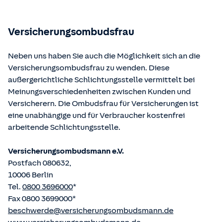
Bundesministerium der Justiz und von der juris GmbH
betriebene Homepage
www.gesetze-im-internet.de
eingesehen und abgerufen werden.
Versicherungsombudsfrau
Neben uns haben Sie auch die Möglichkeit sich an die
Versicherungsombudsfrau zu wenden. Diese
außergerichtliche Schlichtungsstelle vermittelt bei
Meinungsverschiedenheiten zwischen Kunden und
Versicherern. Die Ombudsfrau für Versicherungen ist
eine unabhängige und für Verbraucher kostenfrei
arbeitende Schlichtungsstelle.
Versicherungsombudsmann e.V.
Postfach 080632,
10006 Berlin
Tel.
0800 3696000
*
Fax 0800 3699000*
beschwerde@versicherungsombudsmann.de