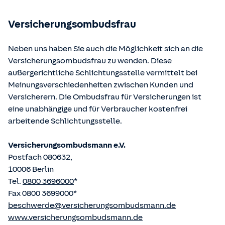
betriebene Homepage
www.gesetze-im-internet.de
eingesehen und abgerufen werden.
Versicherungsombudsfrau
Neben uns haben Sie auch die Möglichkeit sich an die
Versicherungsombudsfrau zu wenden. Diese
außergerichtliche Schlichtungsstelle vermittelt bei
Meinungsverschiedenheiten zwischen Kunden und
Versicherern. Die Ombudsfrau für Versicherungen ist
eine unabhängige und für Verbraucher kostenfrei
arbeitende Schlichtungsstelle.
Versicherungsombudsmann e.V.
Postfach 080632,
10006 Berlin
Tel.
0800 3696000
*
Fax 0800 3699000*
beschwerde@versicherungsombudsmann.de
www.versicherungsombudsmann.de