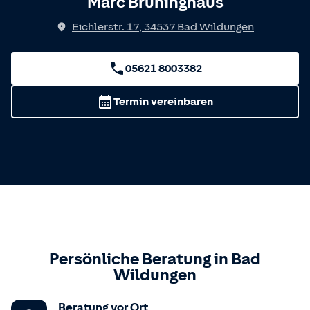
Marc Brüninghaus
Eichlerstr. 17
,
34537
Bad Wildungen
05621 8003382
Termin vereinbaren
Persönliche Beratung in
Bad
Wildungen
Beratung vor Ort