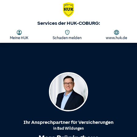
Services der HUK-COBURG:
Meine HUK
Schaden melden
www.huk.de
Ihr Ansprechpartner für Versicherungen
in
Bad Wildungen