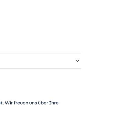
t. Wir freuen uns über Ihre
er juris GmbH betriebene Homepage