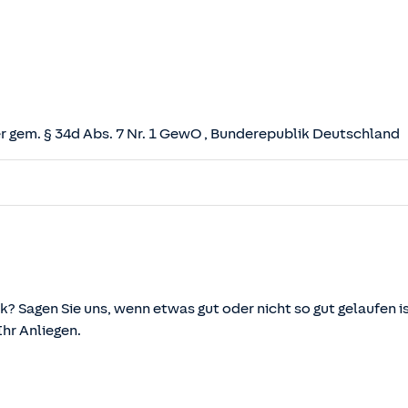
 gem. § 34d Abs. 7 Nr. 1 GewO
, Bunderepublik Deutschland
herungsvertrag (VVG)
tz (VAG)
svermittlung und -beratung (VersVermV)
k? Sagen Sie uns, wenn etwas gut oder nicht so gut gelaufen is
r Anliegen.
önnen über die vom Bundesministerium der Justiz und von d
ehen und abgerufen werden.