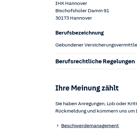
IHK Hannover
Bischofsholer Damm
91
30173
Hannover
Berufsbezeichnung
Gebundener Versicherungsvermittler
Berufsrechtliche Regelungen
§ 34d Gewerbeordnung (GewO)
§§ 59 – 68 Gesetz über den Versic
Ihre Meinung zählt
§ 48b Versicherungsaufsichtsgese
Verordnung über die Versicherung
Sie haben Anregungen, Lob oder Kriti
Rückmeldung und kümmern uns um Ih
Die berufsrechtlichen Regelungen k
www.gesetze-im-internet.de
einges
Beschwerdemanagement