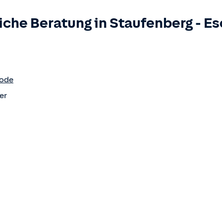
iche Beratung in
Staufenberg
-
Es
rode
er