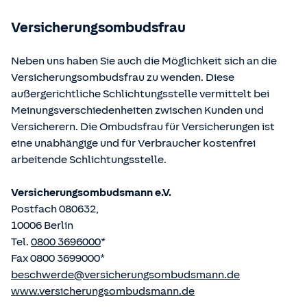
betriebene Homepage
www.gesetze-im-internet.de
eingesehen und abgerufen werden.
Versicherungsombudsfrau
Neben uns haben Sie auch die Möglichkeit sich an die
Versicherungsombudsfrau zu wenden. Diese
außergerichtliche Schlichtungsstelle vermittelt bei
Meinungsverschiedenheiten zwischen Kunden und
Versicherern. Die Ombudsfrau für Versicherungen ist
eine unabhängige und für Verbraucher kostenfrei
arbeitende Schlichtungsstelle.
Versicherungsombudsmann e.V.
Postfach 080632,
10006 Berlin
Tel.
0800 3696000
*
Fax 0800 3699000*
beschwerde@versicherungsombudsmann.de
www.versicherungsombudsmann.de