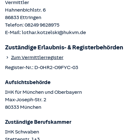
Vermittler
Hahnenbichlstr. 6
86833
Ettringen
Telefon:
08249 9628975
E-Mail:
lothar.kotzelski@hukvm.de
Zuständige Erlaubnis- & Registerbehörden
Zum Vermittlerregister
Register-Nr.:
D-0HR2-O9FYC-03
Aufsichtsbehörde
IHK für München und Oberbayern
Max-Joseph-Str.
2
80333
München
Zuständige Berufskammer
IHK Schwaben
Stettenstr.
1+3