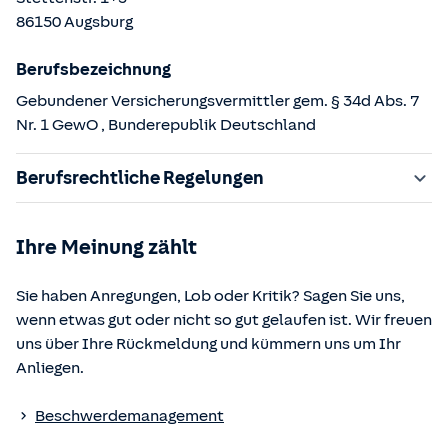
86150
Augsburg
Berufsbezeichnung
Gebundener Versicherungsvermittler gem. § 34d Abs. 7
Nr. 1 GewO
, Bunderepublik Deutschland
Berufsrechtliche Regelungen
§ 34d Gewerbeordnung (GewO)
Ihre Meinung zählt
§§ 59 – 68 Gesetz über den Versicherungsvertrag
(VVG)
Sie haben Anregungen, Lob oder Kritik? Sagen Sie uns,
§ 48b Versicherungsaufsichtsgesetz (VAG)
wenn etwas gut oder nicht so gut gelaufen ist. Wir freuen
Verordnung über die Versicherungsvermittlung und -
uns über Ihre Rückmeldung und kümmern uns um Ihr
beratung (VersVermV)
Anliegen.
Die berufsrechtlichen Regelungen können über die vom
Beschwerdemanagement
Bundesministerium der Justiz und von der juris GmbH