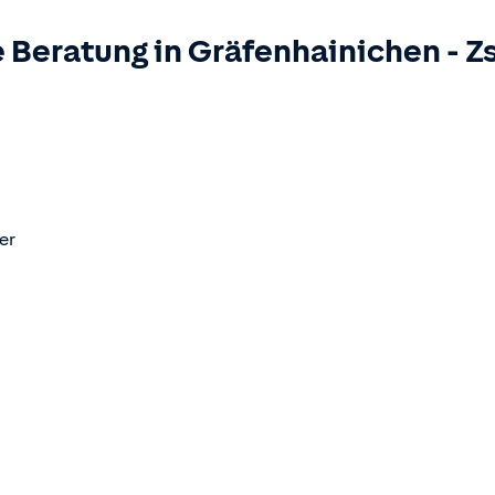
 Beratung in
Gräfenhainichen
-
Z
er