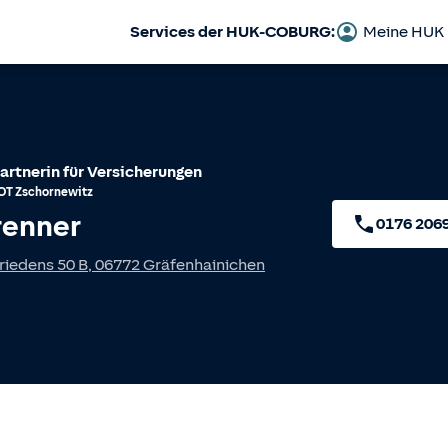
Services der HUK-COBURG:
Meine HUK
artnerin für Versicherungen
OT
Zschornewitz
renner
0176 206
riedens 50 B
,
06772
Gräfenhainichen