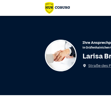
Ihre Ansprechp
in
Gräfenhainichen
Larisa B
Straße des F