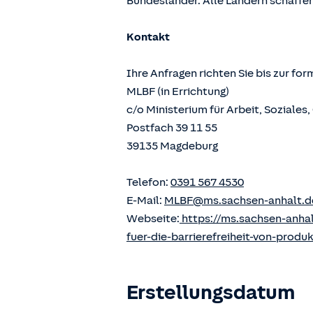
Bundesländer. Alle Ländern schaffen
Kontakt
Ihre Anfragen richten Sie bis zur fo
MLBF (in Errichtung)
c/o Ministerium für Arbeit, Soziale
Postfach 39 11 55
39135 Magdeburg
Telefon:
0391 567 4530
E-Mail:
MLBF@ms.sachsen-anhalt.d
Webseite:
https://ms.sachsen-anha
fuer-die-barrierefreiheit-von-produ
Erstellungsdatum