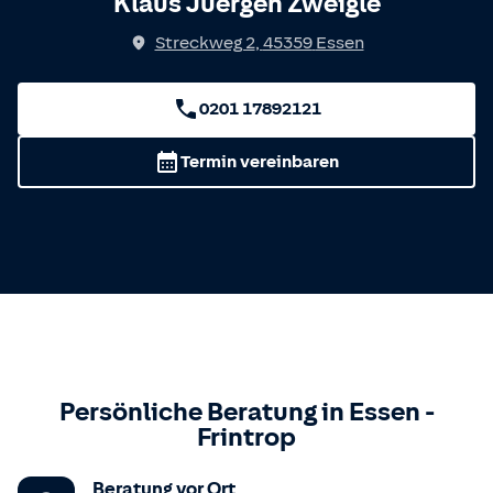
Klaus Juergen Zweigle
Streckweg 2
,
45359
Essen
0201 17892121
Termin vereinbaren
Persönliche Beratung in
Essen
-
Frintrop
Beratung vor Ort