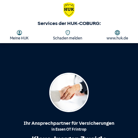
Services der HUK-COBURG:
Meine HUK
Schaden melden
www.huk.de
Ihr Ansprechpartner für Versicherungen
in
Essen
OT
Frintrop