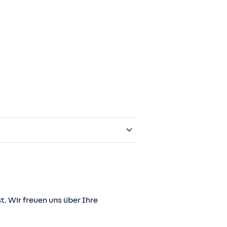
t. Wir freuen uns über Ihre
er juris GmbH betriebene Homepage