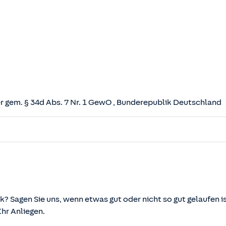
 gem. § 34d Abs. 7 Nr. 1 GewO
, Bunderepublik Deutschland
herungsvertrag (VVG)
tz (VAG)
svermittlung und -beratung (VersVermV)
k? Sagen Sie uns, wenn etwas gut oder nicht so gut gelaufen is
r Anliegen.
önnen über die vom Bundesministerium der Justiz und von d