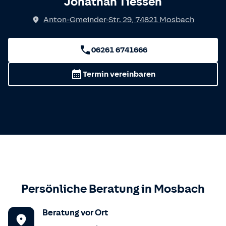
Jonathan Tiessen
Anton-Gmeinder-Str. 29
,
74821
Mosbach
06261 6741666
Termin vereinbaren
Persönliche Beratung in
Mosbach
Beratung vor Ort