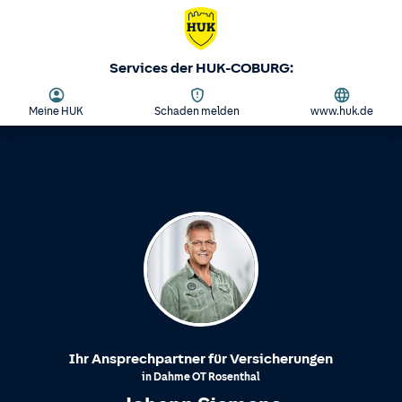
Services der HUK-COBURG:
Meine HUK
Schaden melden
www.huk.de
Ihr Ansprechpartner für Versicherungen
in
Dahme
OT
Rosenthal