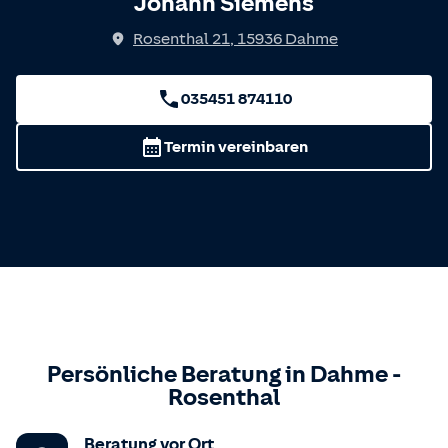
Johann Siemens
Rosenthal 21
,
15936
Dahme
035451 874110
Termin vereinbaren
Persönliche Beratung in
Dahme
-
Rosenthal
Beratung vor Ort